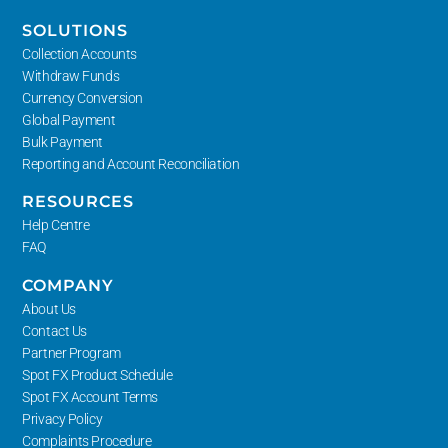
SOLUTIONS
Collection Accounts
Withdraw Funds
Currency Conversion
Global Payment
Bulk Payment
Reporting and Account Reconciliation
RESOURCES
Help Centre
FAQ
COMPANY
About Us
Contact Us
Partner Program
Spot FX Product Schedule
Spot FX Account Terms
Privacy Policy
Complaints Procedure