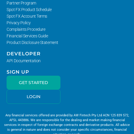
Partner Program
Spot FX Product Schedule
Spot FX Account Terms
Privacy Policy
Complaints Procedure
Financial Services Guide
Product Disclosure Statement
DEVELOPER
API Documentation
SIGN UP
GET STARTED
LOGIN
Any financial services offered are provided by AW Fintech Pty Ltd ACN 125 839 572,
AFSL 443886. We are responsible for the dealing and market making financial
services in respect of foreign exchange contracts and derivative products. All advice
is general in nature and does not consider your specific circumstances, financial