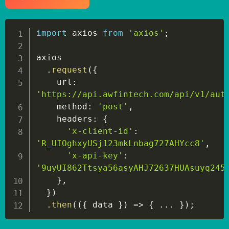
import
 axios 
from
'axios'
;
axios

.
request
(
{
    url
:
'https://api.awfintech.com/api/v1/aut
    method
:
'post'
,
    headers
:
{
'x-client-id'
:
'R_UIOghxyUSj123mkLnbag727AHYcc8'
,
'x-api-key'
:
'9uyUI862Ttsya56asyAHJ72637HUAsuyq245
}
,
}
)
.
then
(
(
{
 data 
}
)
=>
{
...
}
)
;