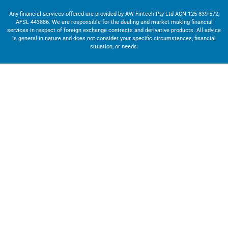
Any financial services offered are provided by AW Fintech Pty Ltd ACN 125 839 572,
AFSL 443886. We are responsible for the dealing and market making financial
services in respect of foreign exchange contracts and derivative products. All advice
is general in nature and does not consider your specific circumstances, financial
situation, or needs.