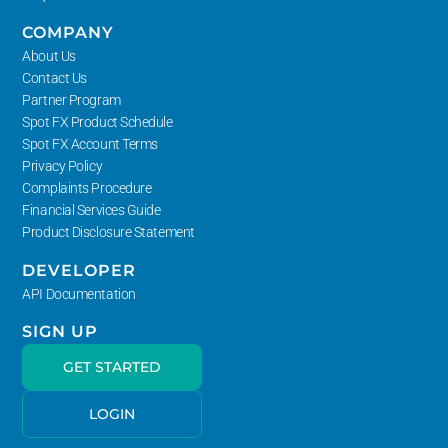
COMPANY
About Us
Contact Us
Partner Program
Spot FX Product Schedule
Spot FX Account Terms
Privacy Policy
Complaints Procedure
Financial Services Guide
Product Disclosure Statement
DEVELOPER
API Documentation
SIGN UP
GET STARTED
LOGIN