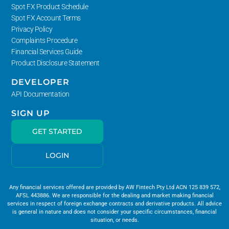
Spot FX Product Schedule
Spot FX Account Terms
Privacy Policy
Complaints Procedure
Financial Services Guide
Product Disclosure Statement
DEVELOPER
API Documentation
SIGN UP
GET STARTED
LOGIN
Any financial services offered are provided by AW Fintech Pty Ltd ACN 125 839 572,
AFSL 443886. We are responsible for the dealing and market making financial
services in respect of foreign exchange contracts and derivative products. All advice
is general in nature and does not consider your specific circumstances, financial
situation, or needs.